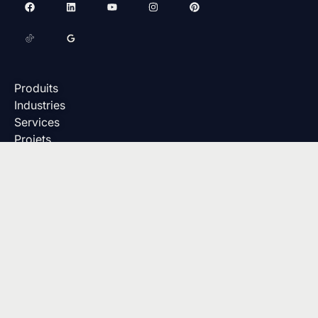
Produits
Industries
Services
Projets
Contact
Fondations
Structure en acier
Membrane
Options
megadome@harnois.com
Sans frais : (888) 427-6647
Local : (450) 756-1041