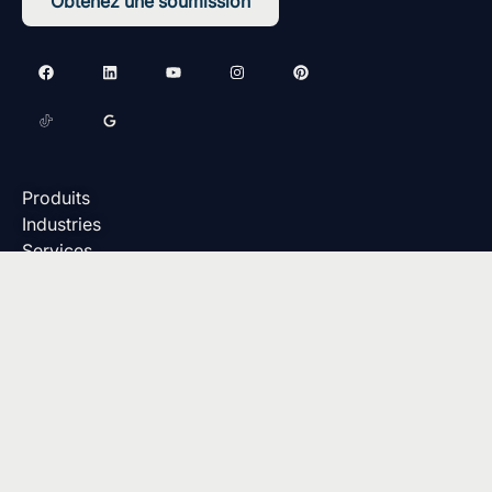
Obtenez une soumission
Produits
Industries
Services
Projets
Contact
Fondations
Structure en acier
Membrane
Options
megadome@harnois.com