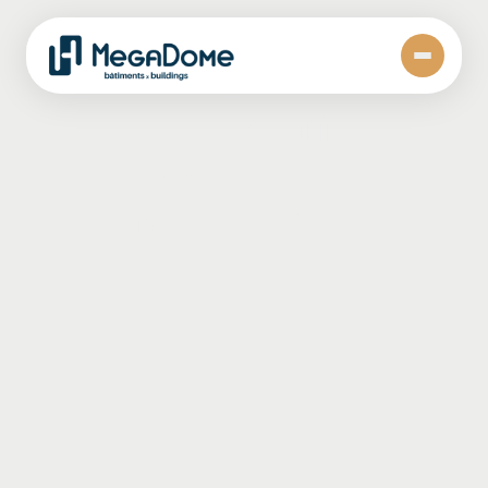
Publié le
février 27, 2026
La Série 100
s’améliore :
bâtiment grande
portée