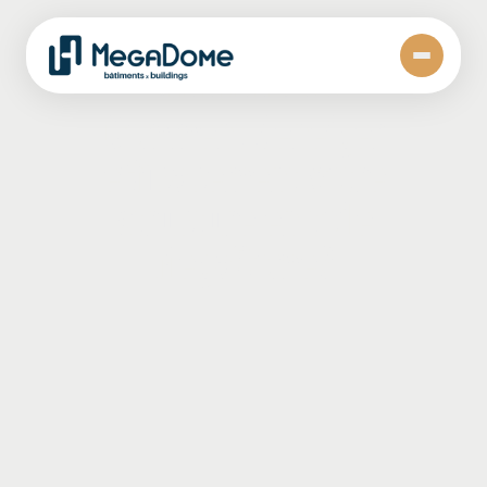
Publié le
janvier 8, 2020
Comment déneiger
efficacement votre
structure en toile
MegaDome?