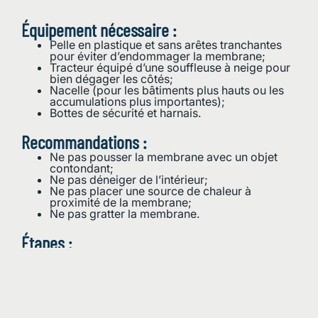
Équipement nécessaire :
Pelle en plastique et sans arêtes tranchantes
pour éviter d’endommager la membrane;
Tracteur équipé d’une souffleuse à neige pour
bien dégager les côtés;
Nacelle (pour les bâtiments plus hauts ou les
accumulations plus importantes);
Bottes de sécurité et harnais.
Recommandations :
Ne pas pousser la membrane avec un objet
contondant;
Ne pas déneiger de l’intérieur;
Ne pas placer une source de chaleur à
proximité de la membrane;
Ne pas gratter la membrane.
Étapes :
Déneiger les côtés avec un tracteur équipé
d’une souffleuse à neige (se placer à environ 6
po (15 cm) du bâtiment. Enlever toute la neige
au sol;
Déneiger le toit en commençant par le centre
du bâtiment pour ne pas créer de déséquilibre.