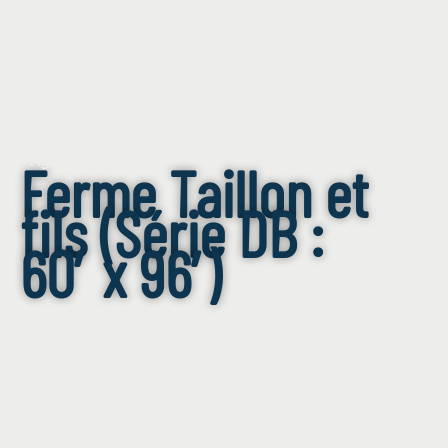
Agriculture
Ferme Taillon et
fils (Série DB :
60′ x 96′)